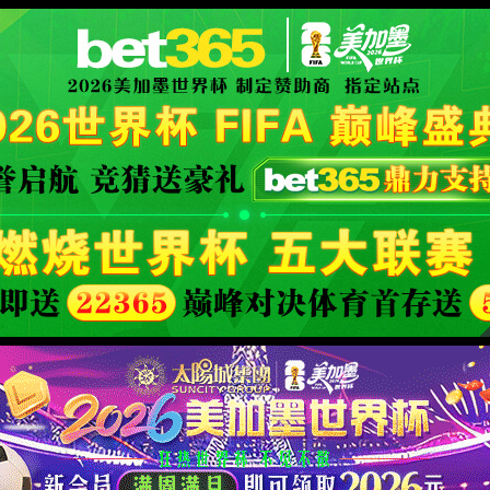
人才培养
学科学位
科学研究
实验平台
党