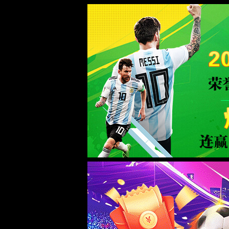
太阳成集团tyc122cc(中国区)品牌公司-Official website
学院首页
太阳成集团tyc234cc
师资队伍