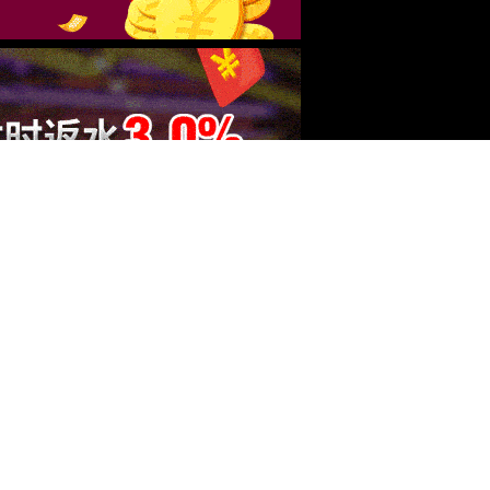
践安全培训会
◇ 太阳成集团tyc122cc入口2026年第三批博士
6月
研究生招生资格初...
◇ 太阳成集团tyc122cc入口2026年春季学期
6月
博士学位申请人攻读...
◇ 太阳成集团tyc122cc入口2025-2026学年优
5月
秀博士、硕士学位论...
◇ 太阳成集团tyc122cc入口2026年第二批博士
5月
研究生招生资格初...
◇ 太阳成集团tyc122cc入口2026年博士研究生
5月
招生工作细则（第...
】2024年9月25日招聘信息汇总