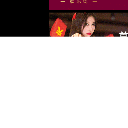
入口2026年春季学期简历大赛圆满落幕
◇ “
入口2
◇ 太
科生
◇ 太
术报
◇ 太
委员
◇ 太
中国共
太阳成集团tyc122cc入口黄华