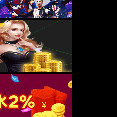
太阳成集团tyc122cc入口2026年
17
2026-06
第三批博士研究生招生资格初...
22cc入口召开2026年暑期社会实