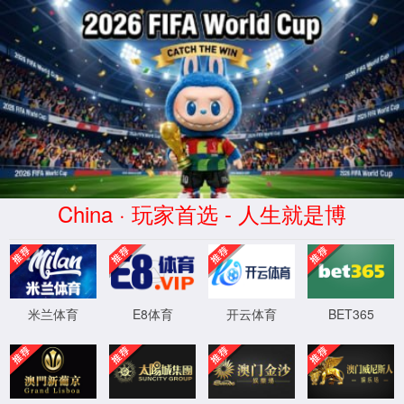
太阳成集团tyc122cc(中国区)品牌公司-Official website
学院新闻
学院视频
查看更多