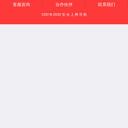
◇ 太阳成集团tyc122cc入口2026年春季学期 博士学位申
6月
请人攻读...
◇ 太阳成集团tyc122cc入口2025-2026学年优秀博士、硕
5月
士学位论...
◇ 太阳成集团tyc122cc入口2026年第二批博士研究生招
5月
生资格初...
◇ 太阳成集团tyc122cc入口2026年博士研究生招生工作
5月
细则（第...
科研与学科
查看更多
太阳成集团tyc122cc入口黄华教授团队在刀具健康管理领
域取得重要进展
◇ 弘毅讲堂 专家学术讲座
2026-05-20
◇ 太阳成集团tyc122cc入口石建飞课题组在齿轮系
2026-04-07