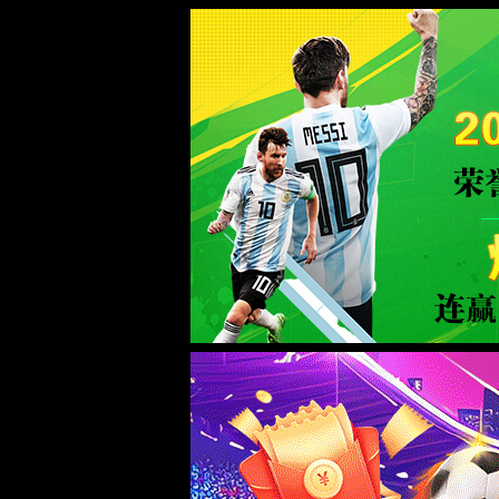
太阳成集团tyc122cc(中国区)品牌公司-Official website
教工党建
学院首页
太阳成集团tyc234cc
师资队伍
教工党建
学生党建
工会工作
理论学习
基层风采