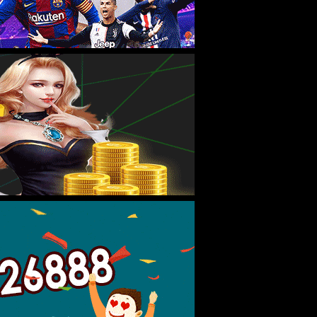
会暨工会会员代表大会
2025-11-13
团体赛亚军
2025-10-27
合 创见未来”在我校隆重举行
2025-10-20
2025-09-30
2025-09-22