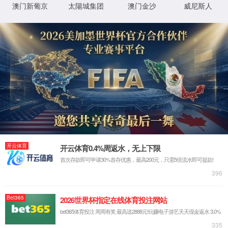
靳岚，女，1972年出生，中共党员，
工学博士，副教授，硕士生导师，兰
州理工大学太阳成集团tyc122cc入口
机械设计系教师。经历：本科——...
罗德春
罗德春，男，1979年出生，中共党
员，硕士研究生，副教授，硕士生导
师，兰州理工大学太阳成集团tyc122c
c入口机设系教师。2002年7月毕业
于...
李翠明
李翠明，女，1976年出生，工学博
士，副教授，研究生导师，兰州理工
大学太阳成集团tyc122cc入口机械设
计系教师。2016年9月-2017年6月东
南...