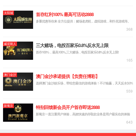
党兴武
党兴武，男，1975年出生，工学博
士，副教授，兰州理工大学太阳成集
团tyc122cc入口机械设计系教师。199
8年7月，毕业于华北工学院(中北大...
南文虎
南文虎，男，1985年出生，群众，工
学博士，副教授，硕士生导师，兰州
理工大学太阳成集团tyc122cc入口机
械设计系教师。教育经历:2003年9...
上页
1
2
3
4
5
6
下页